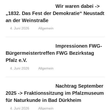
Wir waren dabei ->
„1832. Das Fest der Demokratie“ Neustadt
an der Weinstraße
4. Juni 2026
Michel Grandmaire
Allgemein
Impressionen FWG-
Bürgermeistertreffen FWG Bezirkstag
Pfalz e.V.
4. Juni 2026
Michel Grandmaire
Allgemein
Nachtrag September
2025 -> Fraktionssitzung im Pfalzmuseum
für Naturkunde in Bad Dürkheim
4. Juni 2026
Michel Grandmaire
Allgemein