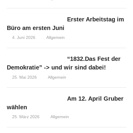
Erster Arbeitstag im
Büro am ersten Juni
4. Juni 2026
Olaf Radolak@web.de
Allgemein
“1832.Das Fest der
Demokratie” -> und wir sind dabei!
25. Mai 2026
Michel Grandmaire
Allgemein
Am 12. April Gruber
wählen
25. März 2026
Olaf Radolak@web.de
Allgemein