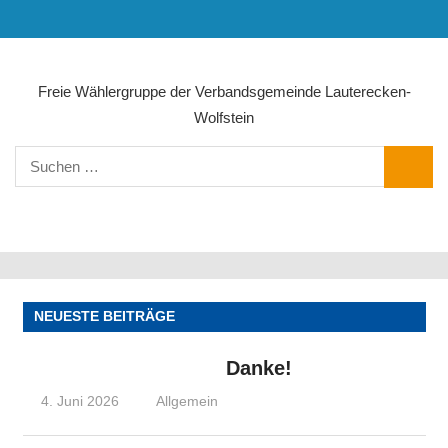
Zum
MENÜ
Inhalt
springen
Freie Wählergruppe der Verbandsgemeinde Lauterecken-
Wolfstein
Suchen
SUCHE
nach:
NAVIGATION
NEUESTE BEITRÄGE
Danke!
4. Juni 2026
Olaf Radolak@web.de
Allgemein