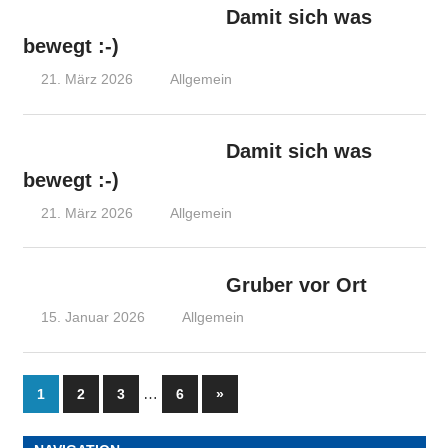
Damit sich was
bewegt :-)
21. März 2026
Olaf Radolak@web.de
Allgemein
Damit sich was
bewegt :-)
21. März 2026
Olaf Radolak@web.de
Allgemein
Gruber vor Ort
15. Januar 2026
Olaf Radolak@web.de
Allgemein
Seitennummerierung
…
Nächste
1
2
3
6
»
Beiträge
der