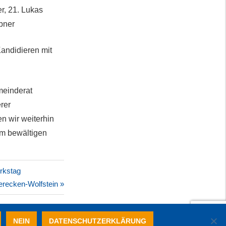
r, 21. Lukas
bner
Kandidieren mit
meinderat
rer
n wir weiterhin
am bewältigen
rkstag
erecken-Wolfstein
NEIN
DATENSCHUTZERKLÄRUNG