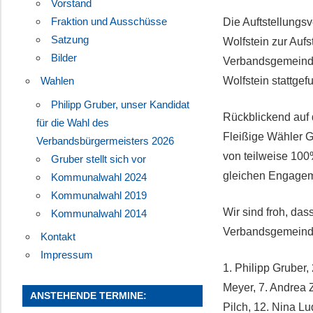
Vorstand
Fraktion und Ausschüsse
Die Auftstellung
Satzung
Wolfstein zur Auf
Bilder
Verbandsgemeinde
Wolfstein stattgef
Wahlen
Philipp Gruber, unser Kandidat
Rückblickend auf 
für die Wahl des
Fleißige Wähler 
Verbandsbürgermeisters 2026
von teilweise 100
Gruber stellt sich vor
gleichen Engageme
Kommunalwahl 2024
Kommunalwahl 2019
Wir sind froh, da
Kommunalwahl 2014
Verbandsgemeinde
Kontakt
Impressum
1. Philipp Gruber,
Meyer, 7. Andrea Z
ANSTEHENDE TERMINE:
Pilch, 12. Nina L