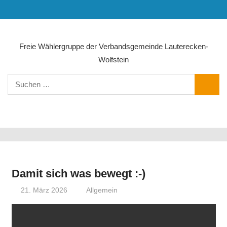
Zum
MENÜ
Inhalt
springen
Freie Wählergruppe der Verbandsgemeinde Lauterecken-
Wolfstein
Suchen
SUCHE
nach:
NAVIGATION
Damit sich was bewegt :-)
21. März 2026
Olaf Radolak@web.de
Allgemein