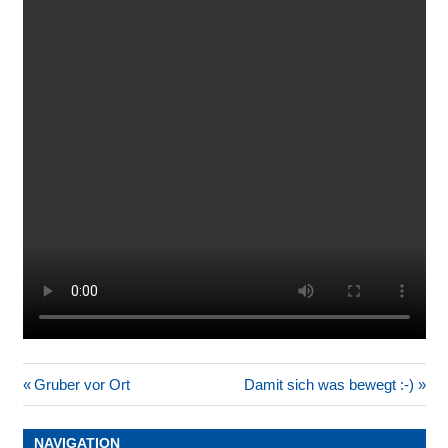
Beitragsnavigation
Vorheriger
Nächster
Gruber vor Ort
Damit sich was bewegt :-)
Beitrag:
Beitrag:
NAVIGATION