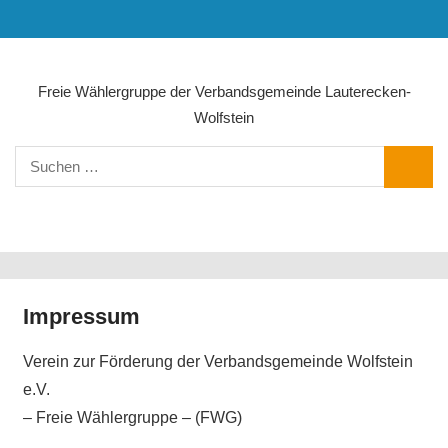
Zum
MENÜ
Inhalt
springen
Freie Wählergruppe der Verbandsgemeinde Lauterecken-
Wolfstein
Suchen
SUCHE
nach:
NAVIGATION
Impressum
Verein zur Förderung der Verbandsgemeinde Wolfstein
e.V.
– Freie Wählergruppe – (FWG)