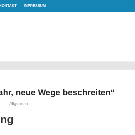
KONTAKT
IMPRESSUM
WAHLEN
KONTAKT
IMPRESSUM
ahr, neue Wege beschreiten“
Olaf Radolak@web.de
Allgemein
ung