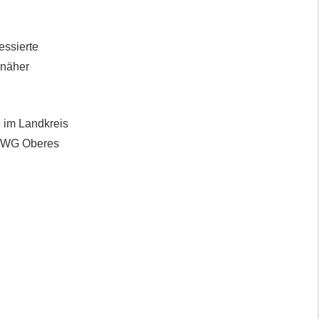
essierte
 näher
 im Landkreis
 FWG Oberes