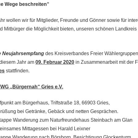
ue Wege beschreiten“
r wollen wir für Mitglieder, Freunde und Gönner sowie für inter
d Mitbürger die Möglichkeit bieten, unseren schönen Landkreis
…
e Neujahrsempfang
des Kreisverbandes Freier Wählergruppen
n diesem Jahr am
09. Februar 2020
in Zusammenarbeit mit der
ies
stattfinden.
WG „Bürgernah“ Gries e.V.
ffpunkt am Bürgerhaus, Triftstraße 18, 66903 Gries,
rüßung bei Getränke, Gebäck und netten Gesprächen.
 Etappe Wanderung zum Naturfreundehaus Steinbach am Glan
insames Mittagessen bei Harald Leixner
tappe Wanderung nach Börsborn, Besichtigung Glockenturm