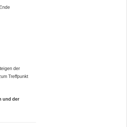
 Ende
teigen der
zum Treffpunkt
n und der