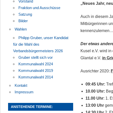
Vorstand
„Neues Jahr, ne
Fraktion und Ausschüsse
Satzung
Auch in diesem Jah
Bilder
Mitbürgerinnen un
Wahlen
kennenzulernen
Philipp Gruber, unser Kandidat
Der etwas ander
für die Wahl des
Verbandsbürgermeisters 2026
Kusel e.V. wird i
Gruber stellt sich vor
Glantal e.V.
in Gr
Kommunalwahl 2024
Kommunalwahl 2019
Ausrichter 2020:
F
Kommunalwahl 2014
09:45 Uhr:
Tre
Kontakt
10.00 Uhr:
Beg
Impressum
11.00 Uhr
: 1.
13:00 Uhr
geme
ANSTEHENDE TERMINE:
14:30 Uhr
2. E