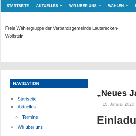
Zum
STARTSEITE
AKTUELLES
WIR ÜBER UNS
WAHLEN
Inhalt
springen
Freie Wählergruppe der Verbandsgemeinde Lauterecken-
Wolfstein
STARTSEITE
AKTUELLES
WIR ÜBER UNS
NAVIGATION
„Neues J
Startseite
15. Januar 2020
Aktuelles
Einlad
Termine
Wir über uns