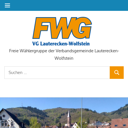
Zum
MENÜ
Inhalt
springen
Freie Wählergruppe der Verbandsgemeinde Lauterecken-
Wolfstein
Suchen
SUCHE
nach:
NAVIGATION