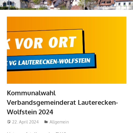
Kommunalwahl
Verbandsgemeinderat Lauterecken-
Wolfstein 2024
22. April 2024
Olaf Radolak@web.de
Allgemein