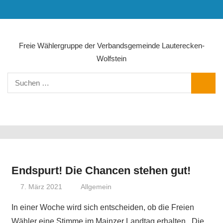
Zum
MENÜ
Inhalt
springen
Freie Wählergruppe der Verbandsgemeinde Lauterecken-
Wolfstein
Suchen
SUCHE
nach:
NAVIGATION
Endspurt! Die Chancen stehen gut!
7. März 2021
Olaf Radolak@web.de
Allgemein
In einer Woche wird sich entscheiden, ob die Freien
Wähler eine Stimme im Mainzer Landtag erhalten. Die